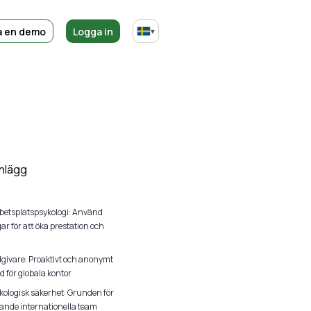
a en demo
Logga in
▾
nlägg
rbetsplatspsykologi: Använd
r för att öka prestation och
dgivare: Proaktivt och anonymt
d för globala kontor
kologisk säkerhet: Grunden för
ande internationella team