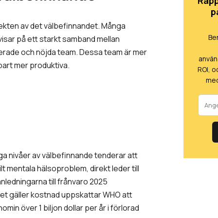
Rapp
p
ffekten av det välbefinnandet. Många
Be
visar på ett starkt samband mellan
gerade och nöjda team. Dessa team är mer
använ
bart mer produktiva.
ROI, o
me
ga nivåer av välbefinnande tenderar att
lt mentala hälsoproblem, direkt leder till
nledningarna till frånvaro 2025
det gäller kostnad uppskattar WHO att
n över 1 biljon dollar per år i förlorad