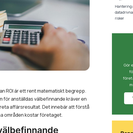
Hantering a
datadrivna 
risker
Gör 
fö
företa
m
dan ROI är ett rent matematiskt begrepp.
m för anställdas välbefinnande kräver en
ta affärsresultat. Det innebär att förstå
a områden kostar företaget.
 välbefinnande