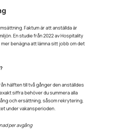
ng
msättning. Faktum är att anställda är
miljön. En studie från 2022 av Hospitality
ra mer benägna att lämna sitt jobb om det
g?
ån hälften till två gånger den anställdes
n exakt siffra behöver du summera alla
vgång och ersättning, såsom rekrytering,
vitet under vakansperioden.
tnad per avgång