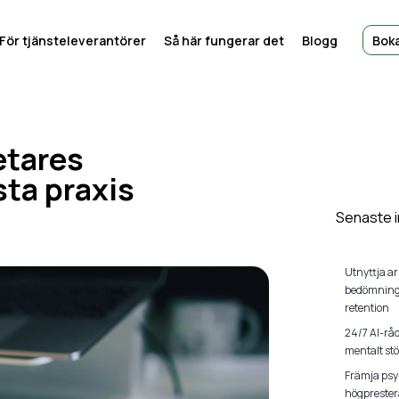
För tjänsteleverantörer
Så här fungerar det
Blogg
Bok
etares
ta praxis
Senaste i
Utnyttja a
bedömninga
retention
24/7 AI-rå
mentalt stö
Främja psy
högprester