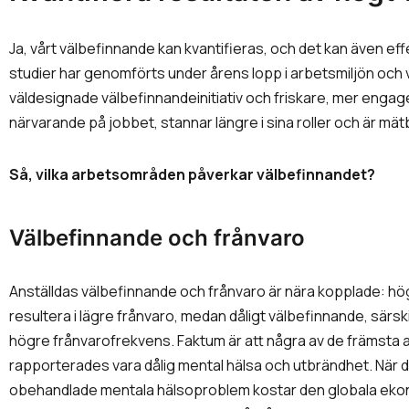
Ja, vårt välbefinnande kan kvantifieras, och det kan även e
studier har genomförts under årens lopp i arbetsmiljön och 
väldesignade välbefinnandeinitiativ och friskare, mer enga
närvarande på jobbet, stannar längre i sina roller och är mät
Så, vilka arbetsområden påverkar välbefinnandet?
Välbefinnande och frånvaro
Anställdas välbefinnande och frånvaro är nära kopplade: hö
resultera i lägre frånvaro, medan dåligt välbefinnande, särski
högre frånvarofrekvens. Faktum är att några av de främsta a
rapporterades vara dålig mental hälsa och utbrändhet. När 
obehandlade mentala hälsoproblem kostar den globala ekonomi