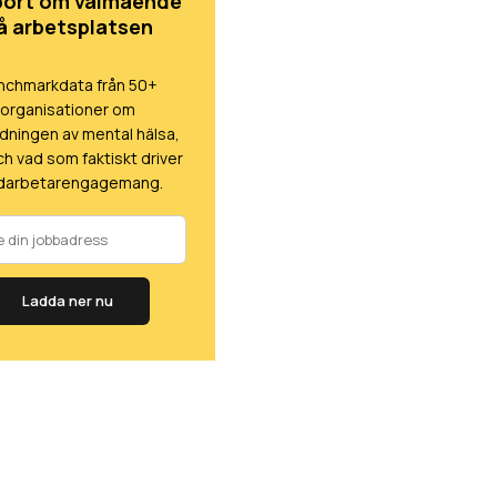
ort om välmående
å arbetsplatsen
nchmarkdata från 50+
organisationer om
dningen av mental hälsa,
ch vad som faktiskt driver
darbetarengagemang.
Ladda ner nu