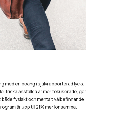
ning med en poäng i självrapporterad lycka
e, friska anställda är mer fokuserade, gör
tt både fysiskt och mentalt välbefinnande
program är upp till 21% mer lönsamma.