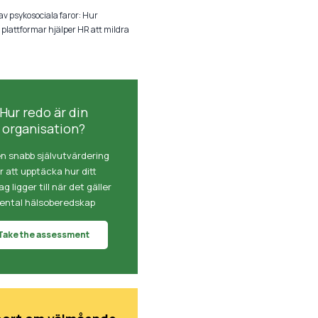
v psykosociala faror: Hur
plattformar hjälper HR att mildra
Hur redo är din
organisation?
en snabb självutvärdering
r att upptäcka hur ditt
g ligger till när det gäller
ental hälsoberedskap
Take the assessment