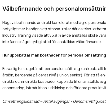
Välbefinnande och personalomsättni
Högt välbefinnande är direkt korrelerat med lägre personalo
betydligt mer benägna att stanna i roller där de trivs i arbets
Industry Training visade att 85,8 % av de anställda skulle va
inte fanns något tydligt stöd för anställdas välbefinnande.
Hur uppskattar man kostnaden för personalomsättnin
En vanlig tumregel är att personalomsättning kan kosta allt fr
årslön, beroende på deras nivå (junior/senior). För att få e
direkta och indirekta kostnader kopplade till en anställds a
annonsering, introduktion, utbildning och förlorad produkti
Omsättningskostnad = Antal avgångar × Genomsnittlig kos